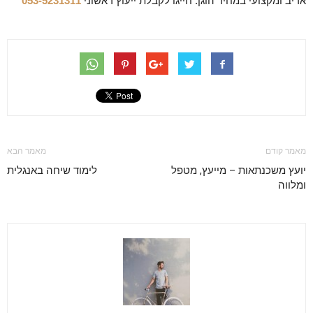
אדיב ומקצועי במחיר הוגן. חייגו לקבלת ייעוץ ראשוני
053-5231311
מאמר קודם
מאמר הבא
יועץ משכנתאות – מייעץ, מטפל
לימוד שיחה באנגלית
ומלווה