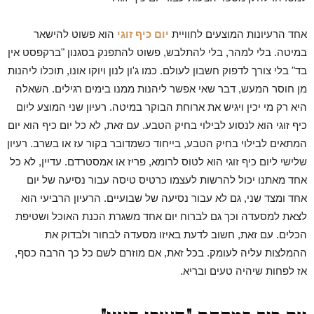
אחד הרעיונות המוצעים לחוויית
יום כיף זוגי
הוא פשוט להישאר
במיטה. בלי למהר, בלי להתלבש, פשוט להתפנק בסגנון "ברקפסט אין
בד" בלי צורך לדפוק חשבון לעולם. כמו ג'ון לנון ויוקו אונו, תוכלו ליהנות
מן חוסר המעש, דבר שאי אפשר ליהנות ממנו בימים רגילים. השאלה
היא רק מי יכין ויגיש את ארוחת הבוקר במיטה. רעיון שני המוצע ליום
כיף זוגי הוא לנסוע לבילוי בחיק הטבע. עם זאת, לא כל יום כיף הוא יום
המתאים לבילוי בחיק הטבע, בייחוד כשמדובר בקור עז או בשרב. רעיון
שלישי ליום כיף זוגי הוא לטוס לרומא, פריז או אמסטרדם. עדיין, לא כל
אחד מאתנו יכול להרשות לעצמו כרטיס טיסה עבור נסיעה של יום
אחד ומצד שני, גם לא עבור נסיעה של שבועיים. הרעיון הרביעי הוא
לצאת למסעדה וכך גם לברוח יום אחד משגרת הכנת האוכל ושטיפת
הכלים. עם זאת, חשוב לדעת באיזו מסעדה לבחור ולבדוק את
ההמלצות עליה לעומק. בכל זאת, אם מוזרם לשם כל כך הרבה כסף,
אז לפחות שיהיה טעים ובריא.