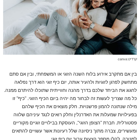
קרדיט:canva
בין אם מתקרב אירוע בלוח השנה הזוגי או המשפחתי, ובין אם סתם
מתחשק לפרגן לזוגיות ולהעיר אותה, יום כיף זוגי הוא דרך נפלאה
לחגוג את הביחד שלכם בדרך מהנה וחווייתית שתוכלו להיתרם ממנה.
כל מה שצריך לעשות זה לבחור מה יהיה ביום הכיף הזוגי. "כיף" זו
מילה שנתונה להמון פרשנויות. חלק מוצאים את הכיף שלהם
בפעילויות שמעלות את האדרנלין וחלק רואים לנגד עיניהם שלווה
פסטורלית. חברת "הצופן הזוגי", העוסקת בבילויים זוגיים מקוריים
ומעשירים, צברה מתוך ניסיונה שלל רעיונות אשר עשויים להתאים
למטרה. להלן מספר הצעות עבור יום כיף זוגי.