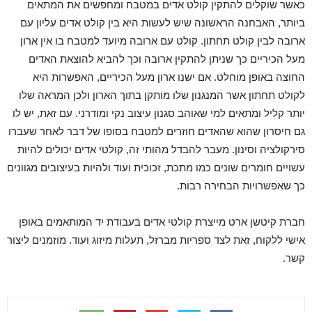
כאשר שוקלים להתקין קולט אדים במטבח ומחפשים את המתאים
ביותר, האבחנה הראשונה שיש לעשות היא בין קולט אדים עליון עם
ארובה לבין קולט תחתון. קולט עם ארובה מיועד למטבח בו אין ארון
מעל הכיריים כך שניתן להתקין ארובה וכך להביא להוצאת האדים
החוצה באופן מוחלט. אם ישנו ארון מעל הכיריים, האפשרות היא
לקולט תחתון אשר המנגנון שלו מותקן בתוך הארון ולכן המראה שלו
יותר קליל ומתאים למי שאוהב סגנון עיצוב נקי ומודרני. עם זאת, יש לו
גם חיסרון שהוא שהאדים חוזרים למטבח בסופו של דבר לאחר שעברו
סירקולציה וסינון. מעבר להבדל מהותי זה, קולטי אדים יכולים להיות
עשויים חומרים שונים כמו מתכת, זכוכית ועוד ולהיות בעיצובים מגוונים
כך שאפשרויות הבחירה רבות.
חברת קיטשן ארט מייצרת קולטי אדים בעבודת יד המותאמים באופן
אישי ללקוח, זאת לצד ספריות מברזל, תעלות מיזוג ועוד. מוזמנים ליצור
קשר.