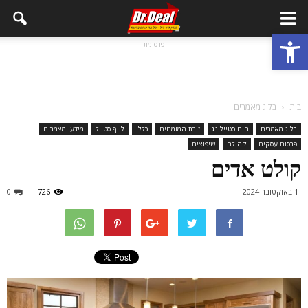
פתח סרגל נגישות
- פרסומת -
בית
בלוג מאמרים
בלוג מאמרים
הום סטיילינג
זירת המומחים
כללי
לייף סטייל
מידע ומאמרים
פרסום עסקים
קהילה
שיפוצים
קולט אדים
1 באוקטובר 2024
726
0