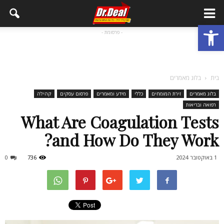
פתח סרגל נגישות
- פרסומת -
בית
בלוג מאמרים
בלוג מאמרים
זירת המומחים
כללי
מידע ומאמרים
פרסום עסקים
קהילה
רפואה ובריאות
What Are Coagulation Tests
and How Do They Work?
1 באוקטובר 2024
736
0