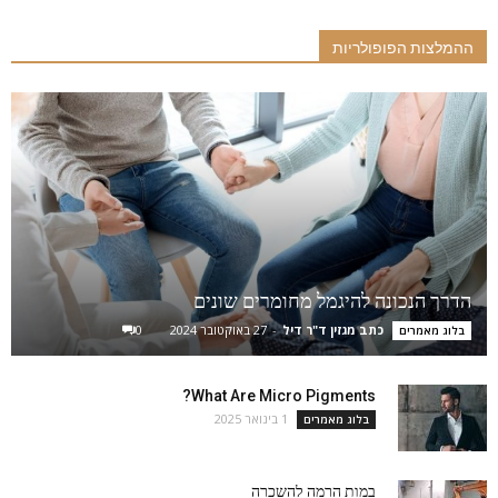
ההמלצות הפופולריות
הדרך הנכונה להיגמל מחומרים שונים
כתב מגזין ד"ר דיל
-
27 באוקטובר 2024
0
בלוג מאמרים
What Are Micro Pigments?
1 בינואר 2025
בלוג מאמרים
במות הרמה להשכרה