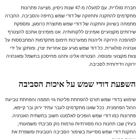
חברת סולרית, עם למעלה מ-47 שנות ניסיון, מציעה פתרונות
מתקדמים להתקנה ותחזוקה של דודי שמש בחיפה והסביבה. החברה
מתמחה בשיווק והתקנה של דודי שמש מתוצרת כרומגן, ומספקת
שירותים מקצועיים ואמינים ללקוחותיה. אנו מזמינים אתכם להצטרף
למהפכה הירוקה וליהנות ממערכות חימום מתקדמות המתבססות על
אנרגיה סולארית. כל דוד שמש מגיע עם אחריות יצרן, ומותקן על ידי
צוות מקצועי ומנוסה. הצטרפו אלינו ותהנו מחיסכון בחשמל ומאנרגיה
ירוקה וידידותית לסביבה.
השפעת דודי שמש על איכות הסביבה
שימוש בדודי שמש תורם להפחתת פליטת גזי חממה והפחתת טביעת
הרגל הפחמנית. ככל שאנו מתקדמים לעבר עתיד ירוק ובר קיימא,
פתרונות כמו דודי שמש הופכים לאלמנט חשוב בתשתית האנרגיה.
בעידן שבו תחנות כוח מסורתיות גורמות נזק סביבתי משמעותי,
התקנת דודי שמש מסייעת בשימור הסביבה הטבעית ומשפרת את