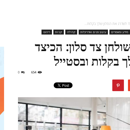
מגזין
צד לשדרג את הסלון שלך בקלות...
מידע ומאמרים
עיצוב פנים ואדריכלות
קהילה
קניות
ריהוט
שולחן צד סלון: הכיצד
ד"ר
 בקלות ובסטייל
0
654
דיל