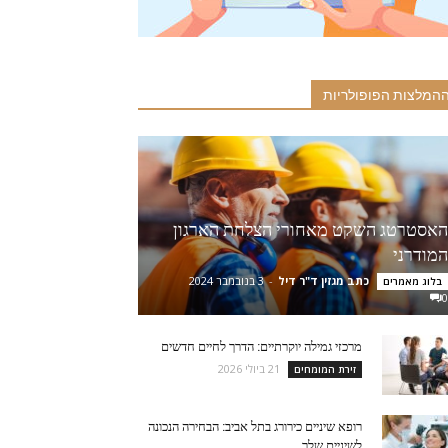
המלצות הפופולריות
האסטרטג השקט מאחורי הצלחת הארגון
המודרני
כתב מגזין ד"ר דיל
-
3 בנובמבר 2024
בלוג מאמרים
0
מרכזי גמילה יוקרתיים: הדרך לחיים חדשים
21 ביולי 2026
זירת המומחים
רופא שיניים כירורג בתל אביב: הבחירה הנכונה
לשיניים שלך