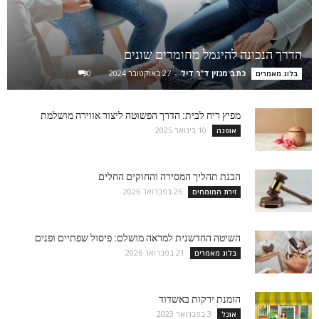
הדרך הנכונה להיגמל מחומרים שונים
כתב מגזין ד"ר דיל
-
27 באוקטובר 2024
0
בלוג מאמרים
מפיץ ריח לבית: הדרך הפשוטה ליצור אווירה מושלמת
10 בינואר 2025
אופנה
הבנת תהליך המסירה והחוקים החלים
26 בפברואר 2026
זירת המומחים
השיטה החדשנית למראה מושלם: פיסול שפתיים ופנים
21 בפברואר 2026
בלוג מאמרים
הזמנת ירקות באשדוד
3 בפברואר 2023
אוכל