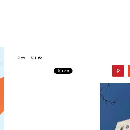
מגזין
ד"ר
0
891
דיל