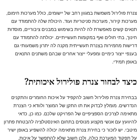
צנרת פולירול משמשת במגוון רחב של יישומים, כולל מערכות חימום,
מערכות קירור, מערכות סניטריות ועוד. היכולת שלה להתמודד עם
תנאים קשים מאפשרת לה להיות בשימוש במבנים ציבוריים, מוסדות
חינוך, בתי חולים ואף במקומות תעשייתיים. יכולתה להתמודד עם
דרישות מחמירות בצנרת תעשייתית מקנה לה יתרון משמעותי גם
בענפי ייצור כימיים ומפעלי ייצור אחרים שבהם משתנים התנאים
באופן תמידי.
כיצד לבחור צנרת פולירול איכותית?
בבחירת צנרת פולירול חשוב להקפיד על איכות החומרים והתקנים
הנדרשים. מומלץ לבדוק את תו התקן של המוצר ולוודא כי הצנרת
מתאימה לצרכים הספציפיים של הפרויקט שלכם. כמו כן, כדאי
להיוועץ עם אנשי מקצוע מנוסים בתחום האינסטלציה להבטחת פתרון
מיטבי. יש לזכור כי בחירת צנרת מתאימה יכולה להשפיע באופן ישיר
על תפקוד המערכת כולה, ולכן חשוב שלא להתפשר על איכות.