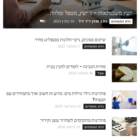
יועץ משכנתאות – מייעץ, מטפל ומלווה
כתב מגזין ד"ר דיל
-
16 במרץ 2023
0
זירת המומחים
שיקום בטונים, ניקוי חלונות בסנפלינג מחיר
1 בדצמבר 2023
זירת המומחים
סודות הגבינה – לומדים להכין בבית
30 בדצמבר 2024
אוכל
פתרונות גילוי נזילות מים: מדוע זה חשוב ואיך מתמודדים עם
הבעיה?
12 בפברואר 2025
בלוג מאמרים
פתרונות מתקדמים לשחרור עשן וקירור
13 בינואר 2026
זירת המומחים