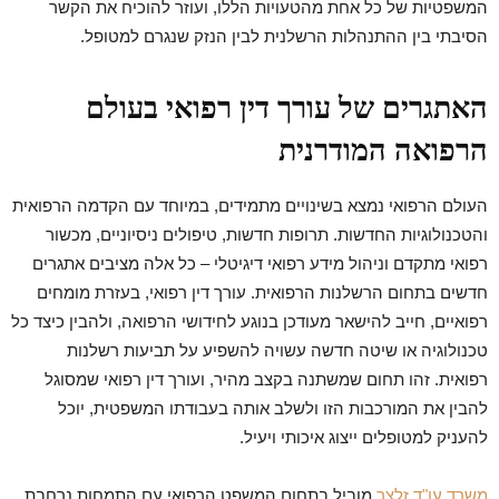
המשפטיות של כל אחת מהטעויות הללו, ועוזר להוכיח את הקשר
הסיבתי בין ההתנהלות הרשלנית לבין הנזק שנגרם למטופל.
האתגרים של עורך דין רפואי בעולם
הרפואה המודרנית
העולם הרפואי נמצא בשינויים מתמידים, במיוחד עם הקדמה הרפואית
והטכנולוגיות החדשות. תרופות חדשות, טיפולים ניסיוניים, מכשור
רפואי מתקדם וניהול מידע רפואי דיגיטלי – כל אלה מציבים אתגרים
חדשים בתחום הרשלנות הרפואית. עורך דין רפואי, בעזרת מומחים
רפואיים, חייב להישאר מעודכן בנוגע לחידושי הרפואה, ולהבין כיצד כל
טכנולוגיה או שיטה חדשה עשויה להשפיע על תביעות רשלנות
רפואית. זהו תחום שמשתנה בקצב מהיר, ועורך דין רפואי שמסוגל
להבין את המורכבות הזו ולשלב אותה בעבודתו המשפטית, יוכל
להעניק למטופלים ייצוג איכותי ויעיל.
משרד עו"ד זלצר
מוביל בתחום המשפט הרפואי עם התמחות נרחבת