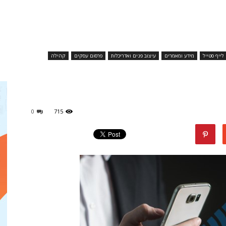
מגזין
לייף סטייל
מידע ומאמרים
עיצוב פנים ואדריכלות
פרסום עסקים
קהילה
ד"ר
0
715
דיל