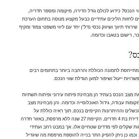
הנכס? כידוע לכולם גודל הדירה, מיקומה ומספר חדריה,
ים לחזות הליכים עתידיים כבעל מקצוע מנוסה בתחום הערכת
ירותי תיווך ושיווק נכסי נדל"ן יחד עם ליווי משפטי צמוד ומקיף
, רישום בטאבו וכדומה.
כס?
 מתייחסת לתמונה הכוללת והרחבה ביותר בתחומים רבים
רויות ייעול ושיפור למען הגדלת שווי הנכס.
 מצב הנכס בעתיד הן מבחינת פיתוח עירוני ופיתוח תשתיות
קומות עבודה, גידול האוכלוסייה וכדומה. והן מבחינת מצב
שלים וההיתרונות הקיימים בנכס, תוך ראיה כוללת על
אפשרויות בנייה שיפוץ והרחבת השטח. כך לדוגמא דירת בת 4 חדרים, הקיימת 27 שנה ללא מרפסת, באזור חדרה
לשמאות שקלים לפי מדדים שטחיים אלו. אך במבט רחב ועתידי
כמו כן ניתן להפיק התר בנייה להוספת מרפסת מה שיגדיל