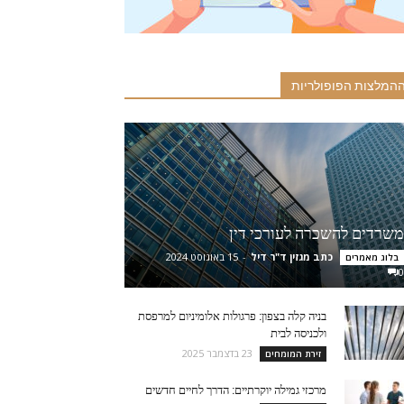
המלצות הפופולריות
משרדים להשכרה לעורכי דין
כתב מגזין ד"ר דיל
-
15 באוגוסט 2024
בלוג מאמרים
0
בניה קלה בצפון: פרגולות אלומיניום למרפסת
ולכניסה לבית
23 בדצמבר 2025
זירת המומחים
מרכזי גמילה יוקרתיים: הדרך לחיים חדשים