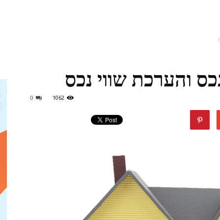
מגזין
כס והערכת שווי נכס
ד"ר
0
1062
דיל