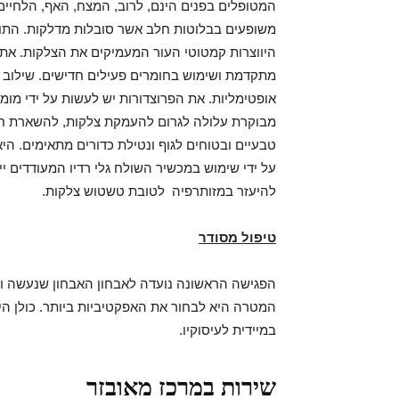
המטופלים בפנים הינם, לרוב, המצח, האף, הלחיים,
משופעים בבלוטות חלב אשר סובלות מדלקות. התופע
היווצרות קמטוטי העור המעמיקים את הצלקות. את 
מתקדמת ושימוש בחומרים פעילים חדישים. שילוב 
אופטימליות. את הפרוצדורות יש לעשות על ידי מו
מבוקרת עלולה לגרום להעמקת צלקות, להשארת חטט
טבעיים ובטוחים לגוף ונטילת כדורים מתאימים. ה
על ידי שימוש במכשיר השולח גלי רדיו המעודדים יי
להיעזר במזותרפיה לטובת טשטוש צלקות.
טיפול מסודר
הפגישה הראשונה נועדה לאבחון האבחון שנעשה וב
המטרה היא לבחור את האפקטיביות ביותר. כולן הינן
במיידית לעיסוקיו.
שירות במרכז מאובזר