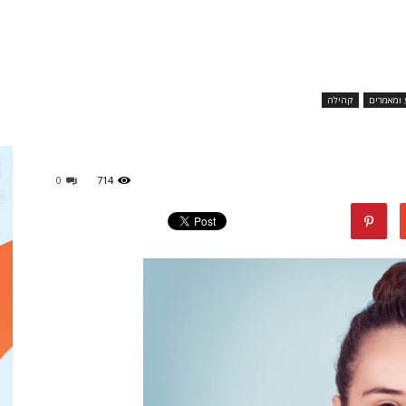
מגזין
 ומאמרים
קהילה
ד"ר
0
714
דיל