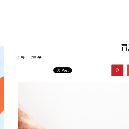
מגזין
ה
ד"ר
0
798
דיל