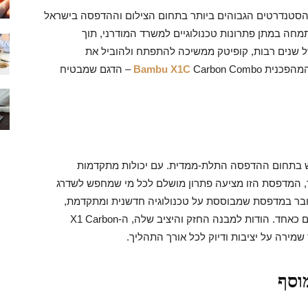
סטנדרטים הגבוהים ביותר בתחום הצילום וההדפסה בישראל
. החברה, שמובילה את השוק מאז 1988, מתמחה במתן פתרונות טכנולוגיים למשרד המודרני, תוך
שנים רבות, קופיטק ממשיכה להתפתח ולהוביל את
המהפכנית
Bambu X1C
Carbon Combo – הדגם שמבטיח
Bambu La מציבה רף חדש בתחום ההדפסה התלת-ממדית. עם יכולות מתקדמות
, המדפסת הזו מציעה פתרון מושלם לכל מי שמחפש לשדרג
דובר במדפסת שמבוססת על טכנולוגיה חדשנית ומתקדמת,
המסוגלת להתמודד עם פרויקטים מורכבים ומדויקים כאחד. הודות למבנה החזק והיציב שלה, ה-X1 Carbon
וסף