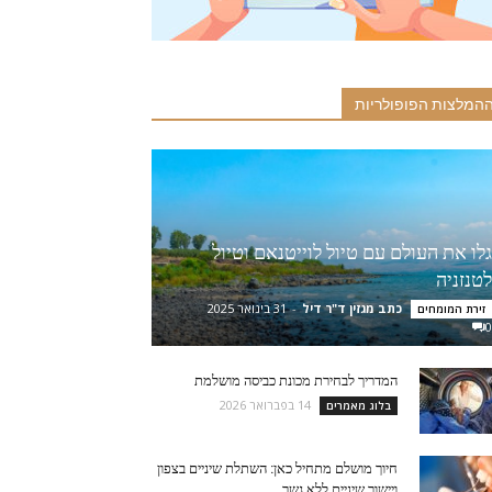
המלצות הפופולריות
גלו את העולם עם טיול לוייטנאם וטיול
לטנזניה
כתב מגזין ד"ר דיל
-
31 בינואר 2025
זירת המומחים
0
המדריך לבחירת מכונת כביסה מושלמת
14 בפברואר 2026
בלוג מאמרים
חיוך מושלם מתחיל כאן: השתלת שיניים בצפון
ויישור שיניים ללא גשר