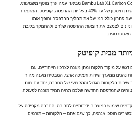
בעידן שבו יעילות וחיסכון הם שם המשחק, ה-Bambu Lab X1 Carbon Combo מביאה עמה ערך מוסף משמעותי.
באמצעות הטכנולוגיות המתקדמות שלה, היא מאפשרת חיסכון של עד 40% בעלויות ההדפסה. קופיטק, המתמחה
יעה פתרון כולל המייעל את תהליך ההדפסה והופך אותו
עוניינים לצמצם את הוצאות ההדפסה שלהם ולהתמקד בליבת
ואסטרטגית.
ותר מבית קופיטק
 דגש על מיקוד הלקוח ומתן מענה לצרכיו הייחודיים. עם
Bambu Lab X1 Carbon Co, הלקוחות נהנים ממערך שירות ותמיכה ארצי, המבטיח מענה מהיר
שירות הלקוחות הגדול והמקצועי של החברה, יחד עם צוות
 בטוחים שהמדפסת החדשה שלכם תהיה תמיד מוכנה לפעולה.
קדמים שימוש במוצרים ידידותיים לסביבה. החברה מקפידה על
כשירים חוסכי אנרגיה, כך שגם אתם – הלקוחות – תורמים