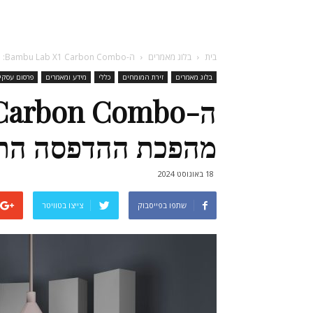
בית
בלוג מאמרים
ה-Bambu Lab X1 Carbon Combo: מהפכת ההדפסה התלת-ממדית כבר כאן
בלוג מאמרים
זירת המומחים
כללי
מידע ומאמרים
פרסום עסקי
מהפכת ההדפסה התל
18 באוגוסט 2024
שתפו בפייסבוק
צייצו בטוויטר