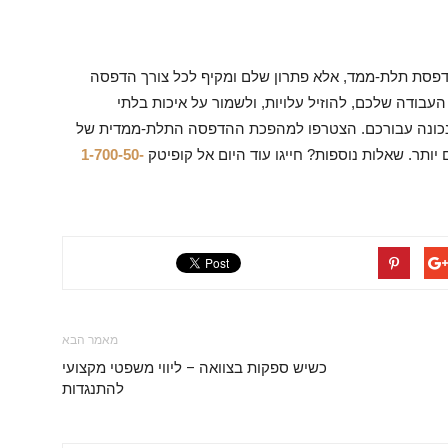
Bambu La אינה רק עוד מדפסת תלת-ממד, אלא פתרון שלם ומקיף לכל צורך הדפסה
ודה שלכם, להוזיל עלויות, ולשמור על איכות בלתי
X1 Carb היא הבחירה הנכונה עבורכם. הצטרפו למהפכת ההדפסה התלת-ממדית של
יותר. שאלות נוספות? חייגו עוד היום אל קופיטק
1-700-50-
מאמר הבא
כשיש ספקות בצוואה – ליווי משפטי מקצועי
להתנגדות