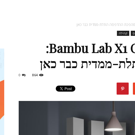
מגזין
ם
קהילה
ה-Bambu Lab X1 Carbon Combo:
ד"ר
ת-ממדית כבר כאן
0
864
דיל