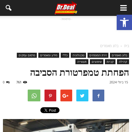
פתח סרגל נגישות
- פרסומת -
בית
בלוג מאמרים
בלוג מאמרים
זירת המומחים
טכנולוגיה
כללי
מידע ומאמרים
פרסום עסקים
קהילה
קניות
שיפוצים
תעשייה
הפחתת טמפרטורת הסביבה
15 ביולי 2024
761
0