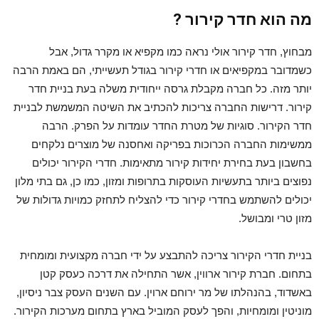
מה הוא חדר קירור ?
מבחוץ, חדר קירור אולי נראה כמו מקפיא או מקרר גדול, אבל
כשמדובר במקפיאים או חדרי קירור בגודל תעשייתי, הם באמת הרבה
יותר מזה. כל חברה מקבלת גרסה ייחודית משלה בעת בניית חדר
קירור. דרישות החברה צריכות להכתיב את השיטה המשמשת לבניית
חדר הקירור. סוגיות של מטרת החדר עומדות על הפרק. הרבה
ממשימות החברה הכרוכות בפריקה ואחסנה של מוצרים נלקחים
בחשבון בעת בחירת יחידות קירור מתאימות. חדרי הקירור יכולים
נפוצים ביותר בתעשיות העוסקות בתרופות ומזון, כמו כן, גם בתי מלון
יכולים להשתמש בחדרי קירור כדי להצליח לתחזק כמויות גדולות של
מזון טרי ומבושל.
בניית חדרי הקירור צריכה להתבצע על ידי חברה מקצועית ומומחית
בתחום. חברת קירור ארווין, אשר התחילה את דרכה כעסק קטן
באשדוד, בהנהלתו של מר ירוחם ארוין. עם השנים העסק צבר ניסיון,
מוניטין ומומחיות, והפך לעסק המוביל בארץ בתחום מערכות הקירור.