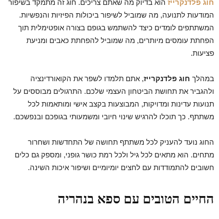
חוג פלדנקרייז
הוא בדיוק מה שאתם צריכים. חוג זה מתמקד בשיפור
המודעות לתנועה, מה שמוביל לשיפור ביכולות הפיזיות והנפשיות.
המשתתפים לומדים כיצד להשתמש בגופם בצורה אופטימלית תוך
הפחתת עומסים מיותרים, מה שמוביל להפחתת כאבים ומניעת
פציעות.
במהלך
חוג פלדנקרייז
, אתם תלמדו לשפר את הקואורדינציה
ולהגביר את תחושת הביטחון העצמי שלכם. התרגולים מבוססים על
תנועות עדינות ומדויקות, המבוצעות בקצב אישי ומותאמות לכל
משתתף. כך תוכלו להרגיש שינוי חיובי ומשמעותי בגופכם ובנפשכם.
החוג נועד להעניק לכל משתתף תחושה של התחדשות ושחרור
מתחים. הוא מתאים לכל גיל ולכל רמת כושר גופני, ומספק גם כלים
חשובים להתמודדות עם לחצים יומיומיים ושיפור איכות השינה.
החיים הטובים עם ספא בנהריה