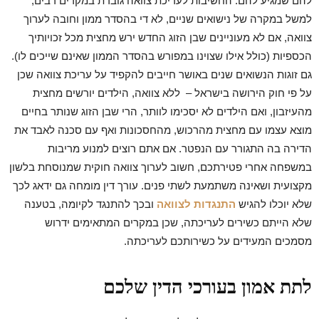
להם שמגיע להם. החשיבות לעריכת צוואה גוברת במקרים רבים,
למשל במקרה של נישואים שניים, לא די בהסדר ממון וחובה לערוך
צוואה, אם לא מעוניינים שבן הזוג החדש ירש מחצית מכל זכויותיך
הכספיות (כולל אילו שצוינו במפורש בהסדר הממון שאינם שייכים לו).
גם זוגות הנשואים שנים באושר חייבים להקפיד על עריכת צוואה שכן
על פי חוק הירושה בישראל – ללא צוואה, הילדים יורשים מחצית
מהעיזבון, ואם הילדים לא יסכימו לוותר, הרי שבן הזוג שנותר בחיים
מוצא עצמו עם מחצית מהרכוש, מהחסכונות ואף עם סכנה לאבד את
הדירה בה התגורר עם הנפטר. אם אתם רוצים למנוע מריבות
במשפחה אחרי פטירתכם, חשוב לערוך צוואה חוקית שמנוסחת בלשון
מקצועית ושאינה משתמעת לשתי פנים. עורך דין מומחה גם ידאג לכך
שלא יוכלו להגיש
התנגדות לצוואה
ובכך להתנגד לקיומה, בטענה
שלא הייתם כשירים לעריכתה, שכן במקרים המתאימים ידרוש
מסמכים המעידים על כשירותכם לעריכתה.
לתת אמון בעורכי הדין שלכם