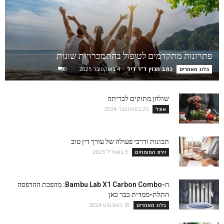
פתרונות מתקדמים לטיפול בהתמכרויות שונות
כתב מגזין ד"ר דיל
-
4 באוקטובר 2025
0
בלוג מאמרים
שולחן מתוקים לבריתה
25 בספטמבר 2024
אוכל
תכונות ודרכי פעולה של עורך דין טוב
3 באפריל 2023
זירת המומחים
ה-Bambu Lab X1 Carbon Combo: מהפכת ההדפסה
התלת-ממדית כבר כאן
18 באוגוסט 2024
בלוג מאמרים