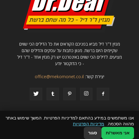
מגזין ד"ר דיל מביא בפניכם הקוראים את כל הדילים הכי שווים
שקיימים היום ברשת. מגוון כתבות על עסקים והדילים שהם
מציעים. לדילים הכי שווים באינטרנט יש רק מגזין אחד - ד"ר דיל
- כי הדוקטור יודע
יצירת קשר:
office@mekomonet.co.il
אנו משתמשים במידע בהתאם למדיניות הפרטיות. המשך שימוש באתר
מהווה הסכמה.
מדיניות הפרטיות
קבוצת מקומונט
מחפשים כותבים
פרסמו אצלנו
הצהרת נגישות
תמיכה
אני מאשר/ת
סגור
© כל הזכויות שמורות למגזין טופ דיל - כל הדילים הכי שווים