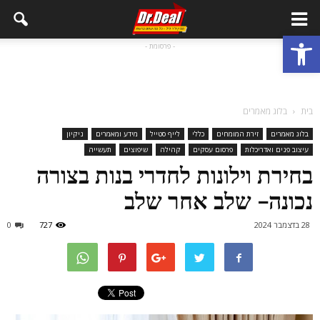
פתח סרגל נגישות
- פרסומת -
בית
בלוג מאמרים
בלוג מאמרים
זירת המומחים
כללי
לייף סטייל
מידע ומאמרים
ניקיון
עיצוב פנים ואדריכלות
פרסום עסקים
קהילה
שיפוצים
תעשייה
בחירת וילונות לחדרי בנות בצורה
נכונה- שלב אחר שלב
28 בדצמבר 2024
727
0