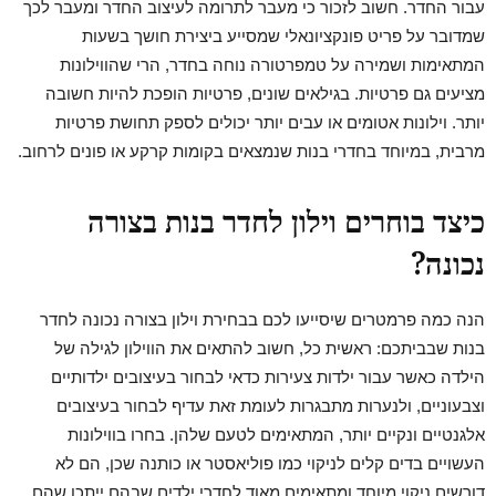
עבור החדר. חשוב לזכור כי מעבר לתרומה לעיצוב החדר ומעבר לכך
שמדובר על פריט פונקציונאלי שמסייע ביצירת חושך בשעות
המתאימות ושמירה על טמפרטורה נוחה בחדר, הרי שהווילונות
מציעים גם פרטיות. בגילאים שונים, פרטיות הופכת להיות חשובה
יותר. וילונות אטומים או עבים יותר יכולים לספק תחושת פרטיות
מרבית, במיוחד בחדרי בנות שנמצאים בקומות קרקע או פונים לרחוב.
כיצד בוחרים וילון לחדר בנות בצורה
נכונה?
הנה כמה פרמטרים שיסייעו לכם בבחירת וילון בצורה נכונה לחדר
בנות שבביתכם: ראשית כל, חשוב להתאים את הווילון לגילה של
הילדה כאשר עבור ילדות צעירות כדאי לבחור בעיצובים ילדותיים
וצבעוניים, ולנערות מתבגרות לעומת זאת עדיף לבחור בעיצובים
אלגנטיים ונקיים יותר, המתאימים לטעם שלהן. בחרו בווילונות
העשויים בדים קלים לניקוי כמו פוליאסטר או כותנה שכן, הם לא
דורשים ניקוי מיוחד ומתאימים מאוד לחדרי ילדים שבהם ייתכן שהם