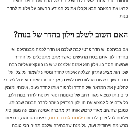
ונוחות. טרם אתם ניגשים לרכוש לחדר של הבת שלכם וילון תואם,
קראו את המאמר הבא וקבלו את כל המידע החשוב על וילונות לחדר
בנות.
האם חשוב לשלב וילון בחדר של בנות?
אם בביתכם יש חדר פרטי לבת שלכם או חדר לכמה מבנותיכם ואין
בחדר וילון, אתם בטח מרגישים כאשר אתם מתסכלים על החדר
שמשהו חסר בו. וילון הוא אמנם אלמנט שיש בו פונקציונאליות רבה
שכן הוא מציע פתרון הצללה איכותי לחדר ומסייע לשמור על צל ועל
חדר חשוך בשעות הרלוונטיות לשינה, אך יחד עם זאת הוא יכול לשדרג
לחלוטין את המראה של החדר ולהפוך אותו לחדר נעים, איכותי ומזמין.
כיום ניתן למצוא מגוון רחב של סגנונות וסוגי וילונות לחדר בנות ולכן,
כל אדם יכול למצוא את הווילון המדויק ביותר לחדר הבנות שבביתו.
כמובן שחשוב מאוד לרכוש אותו רק מחברה אמינה המציעה מגוון סוגי
וילונות לכל צורך לרבות
וילונות לחדר בנות
, באיכות גבוהה, בנראות
מרשימה וייחודית ועוד, על מנת שהבחירה שלכם תהיה הכי טובה