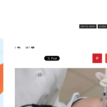
מגזין
 עסקים
רפואה ובריאות
ד"ר
0
681
דיל