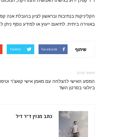
ד"ר קפלן ידוע בגישתו האנושית והמדויקת, המכוונ
הקליניקות בנתיבות ובראשון לציון בהובלת אנה קפל
באווירה ביתית. לתיאום ייעוץ או למידע נוסף ניתן להתקשר: 135
שיתוף
Twitter
Facebook
מאמר קודם
המסע האישי להצלחה עם מאמן אישי קואצ'ר וטיפו
ביולוגי בסרטן השד
כתב מגזין ד"ר דיל