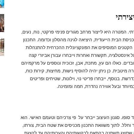
צירתי
י. המטרה היא לייצור מרחב מגורים פנימי פרקטי, נוח, נעים,
יסת הבית הייעודית, היציאה לגינה מהסלון וכדומה. התכנון
 הקטנים המוסיפים את הפונקציונלית ההכרחית להתנהלות
ינסטלציה, תקשורת ואחרות וייבחרו עבורן אביזרי קצה
בדים. כאלו הם עץ, מתכת, אבן, זכוכית ונוספים על מרקמיהם
ה מיטבית. כן ניתן יהיה להוסיף נישות, מחיצות, קירות כוח,
שת. בנוסף, ייבחרו פריטי נוי, וילונות, שטיחים ופריטים
מיוחד ובעל אווירה נהדרת, חמה ומזמינה.
 סופו. סגנון העיצוב ייבחר על פי צרכיהם וטעמם האישי. הוא
ר וחלל. לתוך משוואת התכנון מכניסים את שטח הבית, צורתו,
נה שתוצג תשתנה בהתאם לבקשותיהם והערותיהם עד להצגת