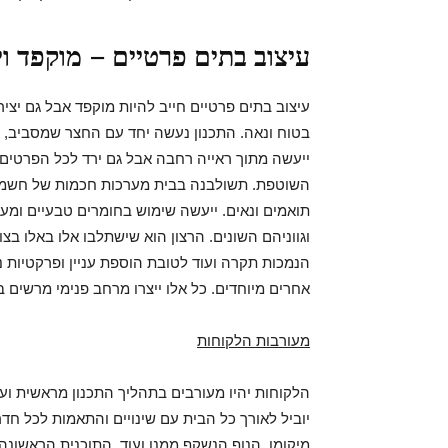
עיצוב בתים פרטיים – מוקפד וי
עיצוב בתים פרטיים חייב להיות מוקפד אבל גם יצירת
בטוח ונאה. התכנון נעשה יחד עם החצר שמסביב, כנ
ייעשה מתוך ראייה רחבה אבל גם ירד לכל הפרטים
השוטפת. תשולבנה בבית מערכות חכמות של חשמל א
תואמים ונאים. ייעשה שימוש בחומרים טבעיים ומעו
וגווניהם השונים. הרצון הוא שישתלבו אלו באלו בצור
הנמכות תקרה ועוד לטובת הוספת עניין ופרקטיות נדר
אחרים מיוחדים. כל אלו ייצרו מרחב פנימי מרשים ב
מעורבות הלקוחות
הלקוחות יהיו מעורבים בתהליך התכנון מראשית ועד
יוביל לאורך כל הבית עם שינויים והתאמות לכל חד
מיקומו, הנוף הנשקף ממנו ועוד. התוכנית הראשו