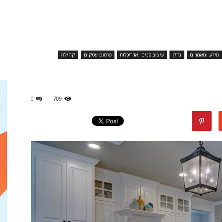
מגזין
מידע ומאמרים
נדלן
עיצוב פנים ואדריכלות
פרסום עסקים
קהילה
ד"ר
0
709
דיל