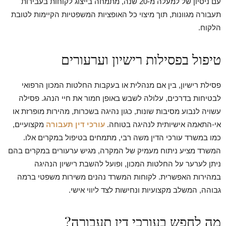
עם ניסיון של למעלה מ-20 שנה, מתמחה בייצוג לקוחות בעבירות
תעבורה מגוונות, תוך מיצוי כל האופציות המשפטיות הקיימות לטובת
הלקוח.
טיפול בפסילות רישיון וערעורים
פסילת רישיון, בין אם מנהלית או בעקבות החלטות המכון הרפואי
לבטיחות בדרכים, עלולה לשבש באופן חמור את חיי הנהג. פסילה
עשויה לנבוע מסיבות שונות, כגון נהיגה בשכרות, מהירות מופרזת או
אי-התאמה אישיותית לנהיגה בטוחה.
עורכי דין תעבורה
מקצועיים,
כמו במשרד עורכי הדין משה רבי, מתמחים בטיפול במקרים אלו.
המשרד מציע ניתוח מעמיק של המקרה, מגיש ערעורים במקרים בהם
ניתן לערער על החלטות המכון, ופועל להשבת רישיון הנהיגה
במהירות האפשרית. לקוחות המשרד נהנים משירות משפטי ברמה
גבוהה, המשלב מקצועיות ונחישות לצד ליווי אישי.
מה לחפש בעורכי דין תעבורה?