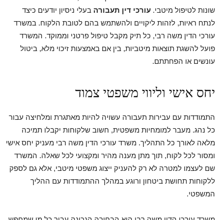
שונות לטיפול מיטבי.
עורכי דין תעבורה
בעלי ניסיון יודעים כיצד
לנתח ראיות, לזהות ליקויים ולהשתמש בהם לטובת הלקוח. במשרד
עורכי הדין משה רבי, כל תיק מקבל טיפול פרטני וממוקד. המשרד
פועל להשגת תוצאות מיטביות, בין אם באמצעות זיכוי מלא, ביטול
עונשים או הפחתתם.
יחס אישי וליווי משפטי צמוד
התמודדות עם עבירות תעבורה עשויה להיות מאתגרת ומלחיצה עבור
כל נהג. מעבר למומחיות משפטית, חשוב שלקוחות יקבלו תמיכה
מלאה לאורך כל התהליך. משרד עורכי הדין משה רבי מעניק יחס אישי
ומסור לכל לקוח, תוך מתן מענה מהיר ומקצועי לכל שאלה. המשרד
שם לעצמו למטרה לא רק להעניק ייצוג משפטי מיטבי, אלא גם לספק
ללקוחות תחושת ביטחון ורוגע במהלך ההתמודדות עם ההליך
המשפטי.
משרד עורכי הדין משה רבי הוא הבחירה הנכונה עבור כל מי שמחפש