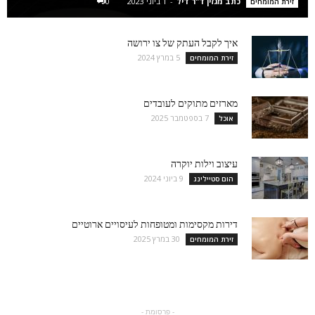
כתב מגזין ד"ר דיל
-
1 ביוני 2023
0
זירת המומחים
איך לקבל העתק של צו ירושה
5 במרץ 2024
זירת המומחים
מארזים מתוקים לעובדים
7 בספטמבר 2025
אוכל
עיצוב וילות יוקרה
9 ביוני 2024
הום סטיילינג
דירות מקסימות ומטופחות לעיסויים ארוטיים
30 במרץ 2025
זירת המומחים
- פרסומת -