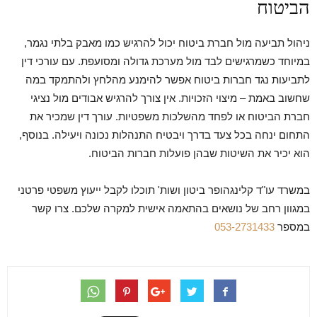
הביטוח
ניהול תביעה מול חברת ביטוח יכול להרגיש כמו מאבק בלתי נגמר,
במיוחד כשמרגישים לבד מול מערכת גדולה ומסועפת. עם עורכי דין
לתביעות נגד חברות ביטוח אפשר להימנע מהלחץ ולהתמקד במה
שחשוב באמת – מיצוי הזכויות. אין צורך להרגיש אבודים מול נציגי
חברת הביטוח או לפחד מהשלכות משפטיות. עורך דין שמכיר את
התחום ינחה בכל צעד בדרך ויבטיח התנהלות נכונה ויעילה. בנוסף,
הוא יכיר את השיטות שבהן פועלות חברות הביטוח.
במשרד עו"ד קלינגהופר ביטון ושות' תוכלו לקבל ייעוץ משפטי פרטני
במגוון רחב של נושאים בהתאמה אישית למקרה שלכם. צרו קשר
במספר
053-2731433