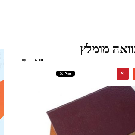
מגזין
וואה מומלץ
ד"ר
0
532
דיל