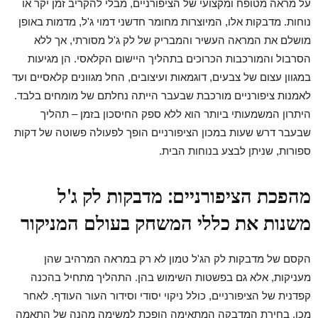
על מראה מטופח ומקצועי של הציפורניים, מבלי להקריב זמן יקר או
נוחות. מדבקות אלו, המיוצרות מחומר חדשני דמוי ג'ל, מדמות באופן
מושלם את המראה העשיר והמבריק של לק ג'ל מסורתי, אך ללא
הסרבול והמורכבות הכרוכים בתהליך היישום הקלאסי. הן מגיעות
במגוון עצום של צבעים, דוגמאות ועיצובים, החל מגוונים קלאסיים ועד
לאמנות ציפורניים מורכבת שבעבר הייתה נחלתם של מומחים בלבד.
היתרון המשמעותי ביותר הוא ללא ספק החיסכון בזמן – תהליך
שבעבר דרש שעות במכון הציפורניים הופך לפעולה פשוטה של דקות
ספורות, שניתן לבצע בנוחות הבית.
מהפכת הציפורניים: מדבקות לק ג'ל
משנות את כללי המשחק בעולם המניקור
הקסם של מדבקות לק הג'ל טמון לא רק במראה המרהיב שהן
מעניקות, אלא גם בפשטות השימוש בהן. התהליך מתחיל בהכנה
קפדנית של הציפורניים, כולל ניקוי יסודי וסידור העור העודף. לאחר
מכן, בחירת המדבקה המתאימה הופכת למשימה מהנה של התאמה