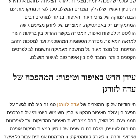
שם עולמי שהפכה ליזמית מצליחה, לזורגן הצליחה לתרגם את הידע
והניסיון העשיר שלה לקו מוצרים המשלב טכנולוגיות מתקדמות עם
הבנה עמוקה של צרכי העור והאיפור. בניגוד למותגים רבים
המתמקדים רק באסתטיקה, המוצרים של לזורגן מציעים גישה
הוליסטית לטיפוח ואיפור, המכירה בקשר ההדוק בין בריאות העור
למראה המאופר. מסדרת הספוגיות המהפכנית ועד למסכות הזהב
המזינות, כל מוצר מעיד על מחשבה מעמיקה ותשומת לב לפרטים
הקטנים ביותר, המבדילים בין איפור טוב לאיפור מושלם.
עידן חדש באיפור וטיפוח: המהפכה של
עדה לזורגן
הייחודיות של קו המוצרים של
עדה לזורגן
טמונה ביכולתו לגשר על
הפער בין עולם האיפור המקצועי לבין השימוש היומיומי של הצרכנית
הממוצעת. כל מוצר, החל ממברשות האיפור המדויקות ועד לעפרונות
התיחום לעיניים, מגלם בתוכו שנים של ניסיון במאות הפקות אופנה
ואירועי יוקרה. זו לא רק קוסמטיקה; זו הזדמנות אמיתית עבור כל אישה