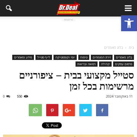
פתח סרגל נגישות
- פרסומת -
בית
בלוג מאמרים
בלוג מאמרים
זירת המומחים
טיפוח
יופי וקוסמטיקה
לייף סטייל
מידע ומאמרים
פרסום עסקים
קהילה
רפואה ובריאות
סטייל מקצועי בבית – ציפורניים
מרשימות בכל זמן
11 באוקטובר 2024
550
0