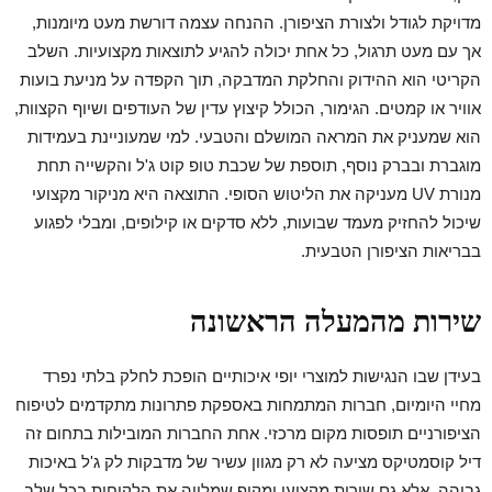
מדויקת לגודל ולצורת הציפורן. ההנחה עצמה דורשת מעט מיומנות,
אך עם מעט תרגול, כל אחת יכולה להגיע לתוצאות מקצועיות. השלב
הקריטי הוא ההידוק והחלקת המדבקה, תוך הקפדה על מניעת בועות
אוויר או קמטים. הגימור, הכולל קיצוץ עדין של העודפים ושיוף הקצוות,
הוא שמעניק את המראה המושלם והטבעי. למי שמעוניינת בעמידות
מוגברת ובברק נוסף, תוספת של שכבת טופ קוט ג'ל והקשייה תחת
מנורת UV מעניקה את הליטוש הסופי. התוצאה היא מניקור מקצועי
שיכול להחזיק מעמד שבועות, ללא סדקים או קילופים, ומבלי לפגוע
בבריאות הציפורן הטבעית.
שירות מהמעלה הראשונה
בעידן שבו הנגישות למוצרי יופי איכותיים הופכת לחלק בלתי נפרד
מחיי היומיום, חברות המתמחות באספקת פתרונות מתקדמים לטיפוח
הציפורניים תופסות מקום מרכזי. אחת החברות המובילות בתחום זה
דיל קוסמטיקס מציעה לא רק מגוון עשיר של מדבקות לק ג'ל באיכות
גבוהה, אלא גם שירות מקצועי ומקיף שמלווה את הלקוחות בכל שלב.