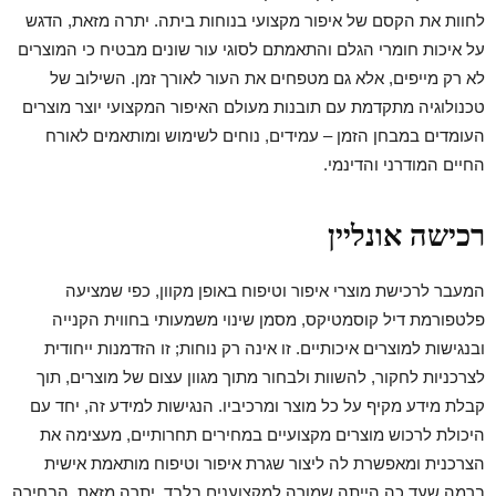
לחוות את הקסם של איפור מקצועי בנוחות ביתה. יתרה מזאת, הדגש
על איכות חומרי הגלם והתאמתם לסוגי עור שונים מבטיח כי המוצרים
לא רק מייפים, אלא גם מטפחים את העור לאורך זמן. השילוב של
טכנולוגיה מתקדמת עם תובנות מעולם האיפור המקצועי יוצר מוצרים
העומדים במבחן הזמן – עמידים, נוחים לשימוש ומותאמים לאורח
החיים המודרני והדינמי.
רכישה אונליין
המעבר לרכישת מוצרי איפור וטיפוח באופן מקוון, כפי שמציעה
פלטפורמת דיל קוסמטיקס, מסמן שינוי משמעותי בחווית הקנייה
ובנגישות למוצרים איכותיים. זו אינה רק נוחות; זו הזדמנות ייחודית
לצרכניות לחקור, להשוות ולבחור מתוך מגוון עצום של מוצרים, תוך
קבלת מידע מקיף על כל מוצר ומרכיביו. הנגישות למידע זה, יחד עם
היכולת לרכוש מוצרים מקצועיים במחירים תחרותיים, מעצימה את
הצרכנית ומאפשרת לה ליצור שגרת איפור וטיפוח מותאמת אישית
ברמה שעד כה הייתה שמורה למקצוענים בלבד. יתרה מזאת, הבחירה