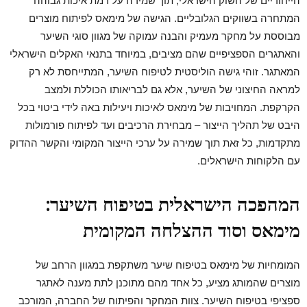
הייחודיים של השוק הישראלי, תוך שמירה על רמת איכות גבוהה
המתחרה בשווקים הגלובליים. הגישה של מימאס לפיתוח מוצרים
מבוססת על מחקר מעמיק והבנה עמוקה של מגוון סוגי השיער
והאתגרים הספציפיים שהם מציבים, במיוחד בתנאי האקלים הישראלי
המאתגר. זוהי גישה הוליסטית לטיפוח השיער, המתייחסת לא רק
למראה החיצוני של השיער, אלא גם לבריאותו הכוללת ולמצב
הקרקפת. המחויבות של מימאס לאיכות ויעילות באה לידי ביטוי בכל
היבט של תהליך הייצור – מבחירת הרכיבים ועד לפיתוח פורמולות
מתקדמות, כל זאת תוך שמירה על ערכי הייצור המקומי והקשר ההדוק
עם הלקוחות הישראלים.
המהפכה הישראלית בטיפוח השיער:
מימאס וסוד ההצלחה המקומית
המומחיות של מימאס בטיפוח שיער משתקפת במגוון הרחב של
מוצרים שהמותג מציע, כל אחד מהם מתוכנן לתת מענה לאתגר
ספציפי בטיפוח השיער. צוות המחקר והפיתוח של החברה, המורכב