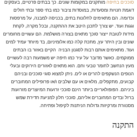
סוככים בחיפה
מותקנים במקומות שונים. כך בבתים פרטיים, בעסקים
דוגמת חנויות ומסעדות, במוסדות ציבור כמו בתי ספר ובתי חולים
וכדומה. הם מתאימים לחלונות בתים, בכניסה למבנה, על מרפסות
וגגות ועוד. יש צורך לתכנן היטב את ההתקנה, ובכל מקרה, לקחת
מידות לטובת ייצור סוכך מתאים בצורה מושלמת. הם עשויים מחומרים
שונים ובין היתר עץ, מתכת קלה כמו אלומיניום, בד מיוחד עמיד למים
ועוד. מתאימים אותם רבות לסגנון הבניה הקיים באזור בו הבתים
ממוקמים. כאשר מדובר על עיר כמו חיפה יש משמעות רבה לעשויים
מעץ הנחשב לחומר טבעי וחם. הוא מתאים לאזורים הירוקים ובעלי
הנופים הנשקפים להרים או לים. ניתן למצוא סוגי סוככים ובניהם
קבועים, מתקפלים, מלאים או עם שלבים ו/או פרופילים המחוברים
ביניהם. הפופולאריים ביותר הינם סוככי זרועות המיוצרים מזרועות
ברזל ובדים המחוברים אליהם, סוככי חלון למניעת חדירת שמש
מסנוורת ומרקיזות גדולות הניתנות לקיפול ופתיחה.
התקנה