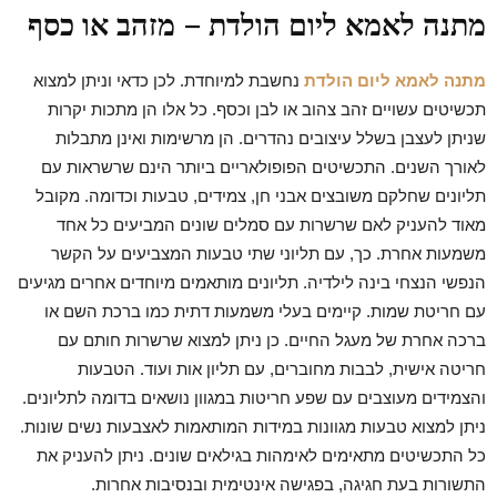
מתנה לאמא ליום הולדת – מזהב או כסף
מתנה לאמא ליום הולדת
נחשבת למיוחדת. לכן כדאי וניתן למצוא
תכשיטים עשויים זהב צהוב או לבן וכסף. כל אלו הן מתכות יקרות
שניתן לעצבן בשלל עיצובים נהדרים. הן מרשימות ואינן מתבלות
לאורך השנים. התכשיטים הפופולאריים ביותר הינם שרשראות עם
תליונים שחלקם משובצים אבני חן, צמידים, טבעות וכדומה. מקובל
מאוד להעניק לאם שרשרות עם סמלים שונים המביעים כל אחד
משמעות אחרת. כך, עם תליוני שתי טבעות המצביעים על הקשר
הנפשי הנצחי בינה לילדיה. תליונים מותאמים מיוחדים אחרים מגיעים
עם חריטת שמות. קיימים בעלי משמעות דתית כמו ברכת השם או
ברכה אחרת של מעגל החיים. כן ניתן למצוא שרשרות חותם עם
חריטה אישית, לבבות מחוברים, עם תליון אות ועוד. הטבעות
והצמידים מעוצבים עם שפע חריטות במגוון נושאים בדומה לתליונים.
ניתן למצוא טבעות מגוונות במידות המותאמות לאצבעות נשים שונות.
כל התכשיטים מתאימים לאימהות בגילאים שונים. ניתן להעניק את
התשורות בעת חגיגה, בפגישה אינטימית ובנסיבות אחרות.