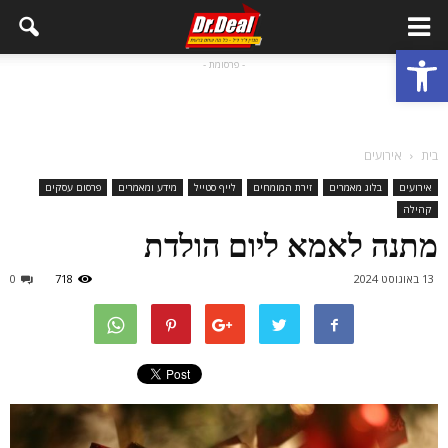
פתח סרגל נגישות
- פרסומת -
בית
אירועים
אירועים
בלוג מאמרים
זירת המומחים
לייף סטייל
מידע ומאמרים
פרסום עסקים
קהילה
מתנה לאמא ליום הולדת
13 באוגוסט 2024
718
0