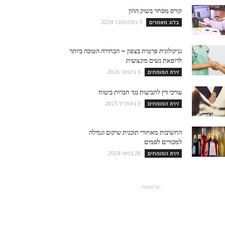
קורס מסחר בשוק ההון
7 בספטמבר 2024
בלוג מאמרים
גניקולוגית פרטית בצפון – הבחירה הטובה ביותר
לרופאת נשים מקצועית
6 בינואר 2026
זירת המומחים
עורכי דין לתביעות נגד חברות ביטוח
3 באפריל 2025
זירת המומחים
החשיבות מאחורי תוכנית שיקום וגמילה
למכורים לסמים
28 במאי 2024
זירת המומחים
- פרסומת -