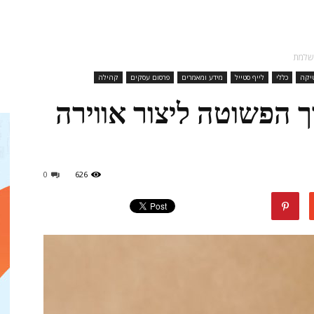
מגזין
ושלמת
טיקה
כללי
לייף סטייל
מידע ומאמרים
פרסום עסקים
קהילה
ך הפשוטה ליצור אווירה
ד"ר
0
626
דיל