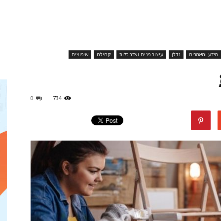
מגזין
מידע ומאמרים
נדלן
עיצוב פנים ואדריכלות
קהילה
שיפוצים
ד"ר
0
734
דיל