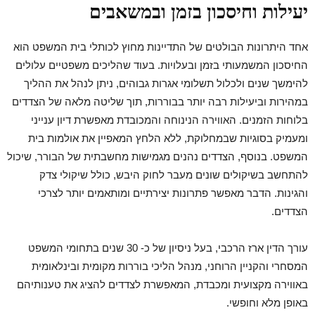
יעילות וחיסכון בזמן ובמשאבים
אחד היתרונות הבולטים של התדיינות מחוץ לכותלי בית המשפט הוא
החיסכון המשמעותי בזמן ובעלויות. בעוד שהליכים משפטיים עלולים
להימשך שנים ולכלול תשלומי אגרות גבוהים, ניתן לנהל את ההליך
במהירות וביעילות רבה יותר בבוררות, תוך שליטה מלאה של הצדדים
בלוחות הזמנים. האווירה הנינוחה והמכובדת מאפשרת דיון ענייני
ומעמיק בסוגיות שבמחלוקת, ללא הלחץ המאפיין את אולמות בית
המשפט. בנוסף, הצדדים נהנים מגמישות מחשבתית של הבורר, שיכול
להתחשב בשיקולים שונים מעבר לחוק היבש, כולל שיקולי צדק
והגינות. הדבר מאפשר פתרונות יצירתיים ומותאמים יותר לצרכי
הצדדים.
עורך הדין ארז הרכבי, בעל ניסיון של כ- 30 שנים בתחומי המשפט
המסחרי והקניין הרוחני, מנהל הליכי בוררות מקומית ובינלאומית
באווירה מקצועית ומכבדת, המאפשרת לצדדים להציג את טענותיהם
באופן מלא וחופשי.