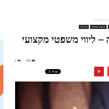
מגזין
עי להתנגדות
פרסום עסקים
קהילה
– ליווי משפטי מקצועי
ד"ר
0
575
דיל