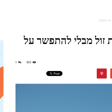
מגזין
 על איכותו
ות זול מבלי להתפשר על
ד"ר
0
803
דיל