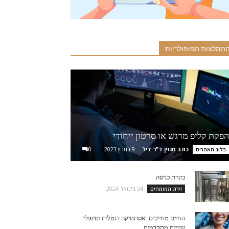
המלצות הפופולריות
הפקת קליפ מרגש או סרטון ייחודי
כתב מגזין ד"ר דיל
-
9 במרץ 2023
0
בלוג מאמרים
בקרת כניסה
24 בינואר 2024
זירת המומחים
החיים מחייכים: אסתטיקה דנטלית וטיפולי
שיניים מתקדמים