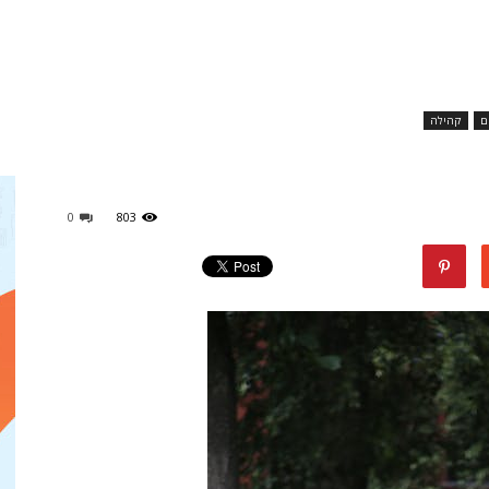
מגזין
ם
קהילה
ד"ר
0
803
דיל