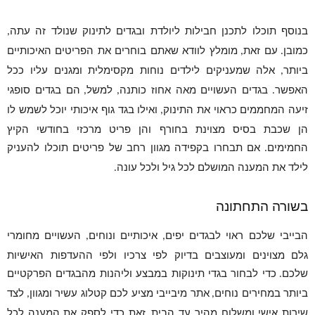
בנוסף תוכלו לתכנן חבילות ליולדת ובגדים לתינוק שנולד זה עתה
,
כמובן
עם זאת
מומלץ לוודא שאתם בוחרים את הפריטים האיכותיים
,
.
ביותר
אלה שמעניקים לילדים נוחות מקסימלית ומגנים עליו ככל
,
האפשר
בגדים העשויים מאה אחוז כותנה
למשל
הם בגדים סופגי
,
,
.
זיעה המחממים כראוי את התינוק
ואילו בגד גוף איכותי יוכל לשמש לו
,
הן שכבת בסיס מצוינת בחורף והן פריט מרכזי בחודשי הקיץ
החמימים
אם תבחרו בקפידה מגוון רחב של פריטים תוכלו להעניק
.
לילד את המענה המושלם לכל גיל ולכל עונה
.
בשורה התחתונה
הבייבי שלכם ראוי לבגדים יפים
איכותיים ונוחים
העשויים מחומרי
,
,
גלם מצוינים ומעוצבים בדיוק לפי צרכיו ולפי ההעדפות האישיות
שלכם
כדי לבחור בגדי תינוקות במבצע וליהנות מהבגדים הפרקטיים
.
ביותר במחירים נוחים
אתר מיבייבי מציע לכם קטלוג עשיר ומגוון
לצד
,
,
שירות אישי ומשלוח מהיר עד הבית
זאת כדי לספק את המענה לכל
.