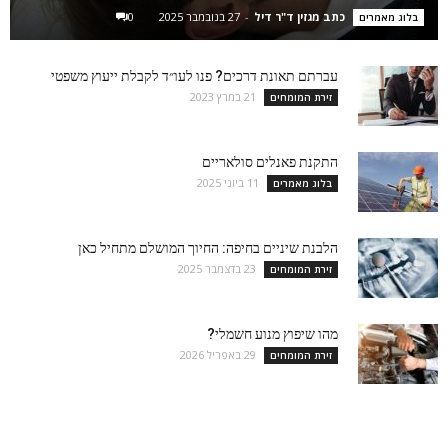
כתב מגזין ד"ר דיל
-
27 בנובמבר 2025
0
בלוג מאמרים
עברתם תאונת דרכים? פנו לעו״ד לקבלת ייעוץ משפטי
21 במרץ 2023
זירת המומחים
התקנת פאנלים סולאריים
11 ביוני 2025
בלוג מאמרים
הלבנת שיניים בחיפה: החיוך המושלם מתחיל כאן
23 בדצמבר 2025
זירת המומחים
מהו שיפוץ מנוע חשמלי?
29 באפריל 2026
זירת המומחים