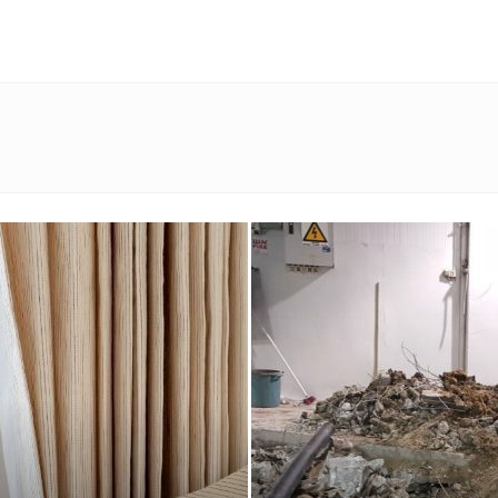
מגזין
ד"ר
דיל