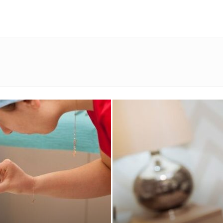
מגזין
ד"ר
דיל