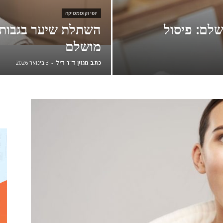
יופי וקוסמטיקה
לם: פיסול
השתלת שיער בגבות 
מושלם
כתב מגזין ד"ר דיל
-
3 בינואר 2026