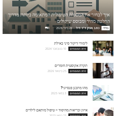
איך לבחור את המסגרת הטיפולית המתאימה ביותר: מדריך
החלטה מהיר ומבוסס שיקולים
כתב מגזין ד"ר דיל
-
28 ביולי 2026
0
כללי
לימודי דיקור סיני באילת
10 בנובמבר 2024
זירת המומחים
תקרה אקוסטית חומרים
25 בינואר 2026
זירת המומחים
מהו מתכנן פנסיוני?
3 במאי 2025
זירת המומחים
איזון ובריאות מהיסוד – טיפול מותאם לילדים
23 במאי 2025
זירת המומחים